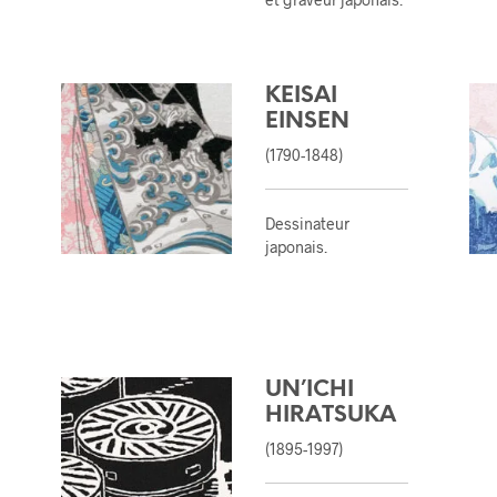
A
N
I
E
KEISAI
R
E
EINSEN
S
(1790-1848)
T
V
I
D
Dessinateur
E
japonais.
.
UN’ICHI
HIRATSUKA
(1895-1997)