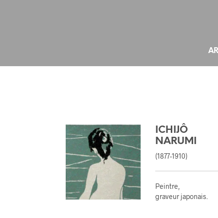
AR
ICHIJÔ
NARUMI
(1877-1910)
Peintre,
graveur japonais
.