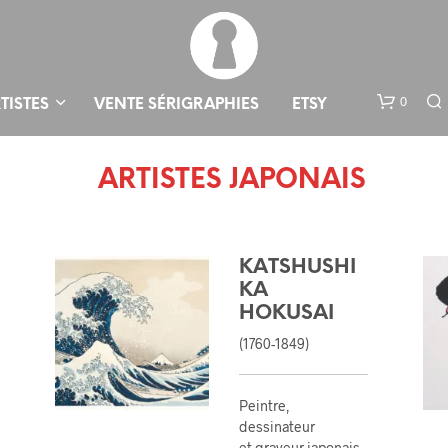
0
TISTES
VENTE SÉRIGRAPHIES
ETSY
ARTISTES JAPONAIS
KATSHUSHI
KA
HOKUSAI
V
(1760-1849)
O
T
R
Peintre,
E
dessinateur
P
et graveur japonais.