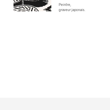
Peintre,
graveur japonais
.